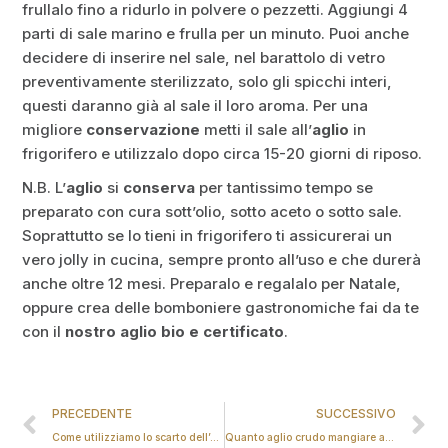
frullalo fino a ridurlo in polvere o pezzetti. Aggiungi 4
parti di sale marino e frulla per un minuto. Puoi anche
decidere di inserire nel sale, nel barattolo di vetro
preventivamente sterilizzato, solo gli spicchi interi,
questi daranno già al sale il loro aroma. Per una
migliore
conservazione
metti il sale all’
aglio
in
frigorifero e utilizzalo dopo circa 15-20 giorni di riposo.
N.B. L’
aglio
si
conserva
per tantissimo tempo se
preparato con cura sott’olio, sotto aceto o sotto sale.
Soprattutto se lo tieni in frigorifero ti assicurerai un
vero jolly in cucina, sempre pronto all’uso e che durerà
anche oltre 12 mesi. Preparalo e regalalo per Natale,
oppure crea delle bomboniere gastronomiche fai da te
con il
nostro aglio bio e certificato
.
PRECEDENTE
SUCCESSIVO
Come utilizziamo lo scarto dell’aglio
Quanto aglio crudo mangiare al giorno