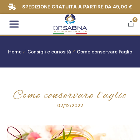
SPEDIZIONE GRATUITA A PARTIRE DA 49,00 €
0
You are here:
Home
Consigli e curiosità
Come conservare l’aglio
Come conservare l’aglio
02/12/2022