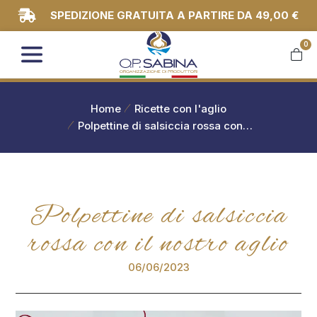
SPEDIZIONE GRATUITA A PARTIRE DA 49,00 €
0
You are here:
Home
Ricette con l'aglio
Polpettine di salsiccia rossa con…
Polpettine di salsiccia
rossa con il nostro aglio
06/06/2023