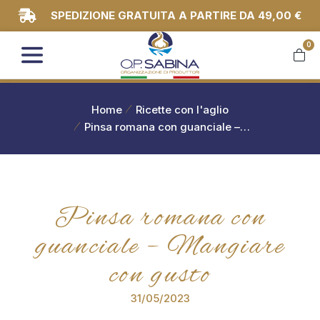
SPEDIZIONE GRATUITA A PARTIRE DA 49,00 €
0
You are here:
Home
Ricette con l'aglio
Pinsa romana con guanciale –…
Pinsa romana con
guanciale – Mangiare
con gusto
31/05/2023