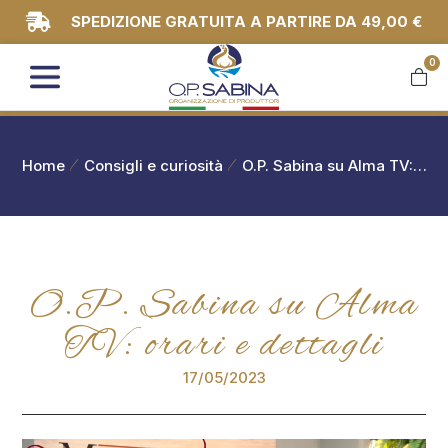
SPEDIZIONE GRATUITA A PARTIRE DA 49,00 €
0
You are here:
Home
Consigli e curiosità
O.P. Sabina su Alma TV:…
O.P. Sabina su Alma
TV: orari e dettagli
17/05/2023