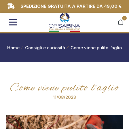
SPEDIZIONE GRATUITA A PARTIRE DA 49,00 €
0
You are here:
Home
Consigli e curiosità
Come viene pulito l’aglio
Come viene pulito l’aglio
11/08/2023