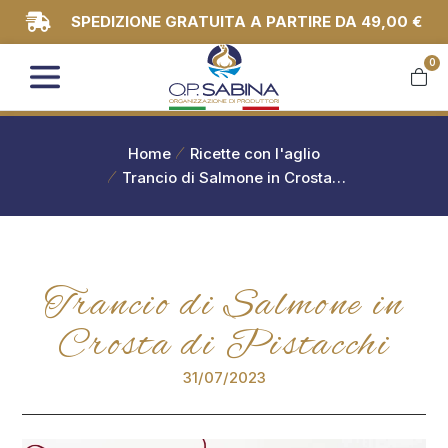
SPEDIZIONE GRATUITA A PARTIRE DA 49,00 €
0
You are here:
Home
Ricette con l'aglio
Trancio di Salmone in Crosta…
Trancio di Salmone in
Crosta di Pistacchi
31/07/2023