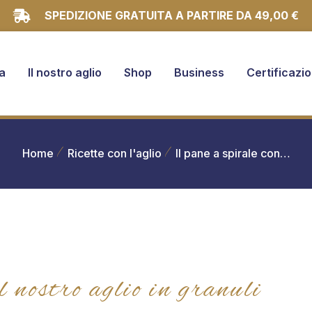
SPEDIZIONE GRATUITA A PARTIRE DA 49,00 €
a
Il nostro aglio
Shop
Business
Certificazio
Home
Ricette con l'aglio
Il pane a spirale con…
l nostro aglio in granuli