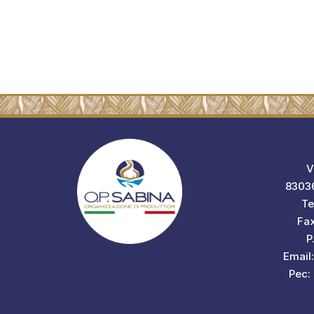
V
83036
Te
Fa
P
Email
Pec: