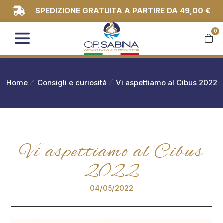
SPEDIZIONE GRATUITA A PARTIRE DA 49,00 €
0
You are here:
Home
Consigli e curiosità
Vi aspettiamo al Cibus 2022
Vi aspettiamo al Cibus
2022
04/05/2022