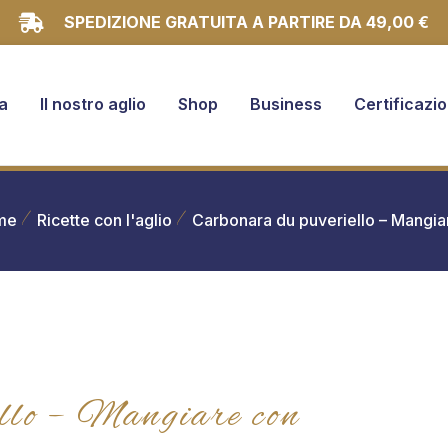
SPEDIZIONE GRATUITA A PARTIRE DA 49,00 €
a
Il nostro aglio
Shop
Business
Certificazio
me
Ricette con l'aglio
Carbonara du puveriello – Mangi
llo – Mangiare con