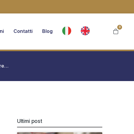
0
ni
Contatti
Blog
are…
Ultimi post