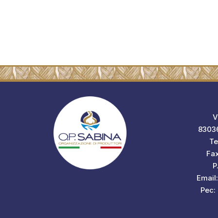
V
83036
Te
Fa
P
Email
Pec: