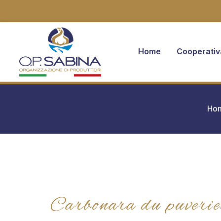
Home
Cooperativ
You are here:
Ho
Carbonara du puverie