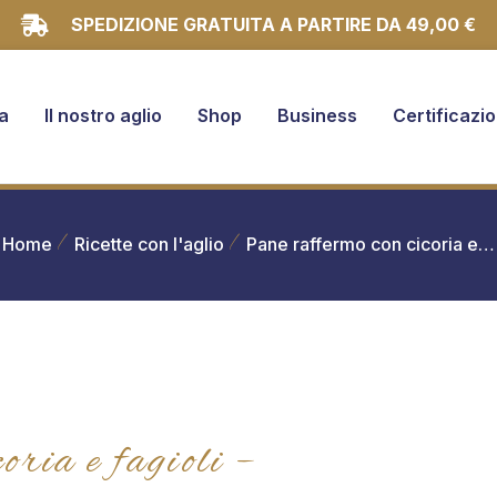
SPEDIZIONE GRATUITA A PARTIRE DA 49,00 €
a
Il nostro aglio
Shop
Business
Certificazio
Home
Ricette con l'aglio
Pane raffermo con cicoria e…
ria e fagioli –