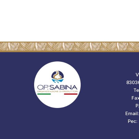
V
83036
Te
Fa
P
Email
Pec: