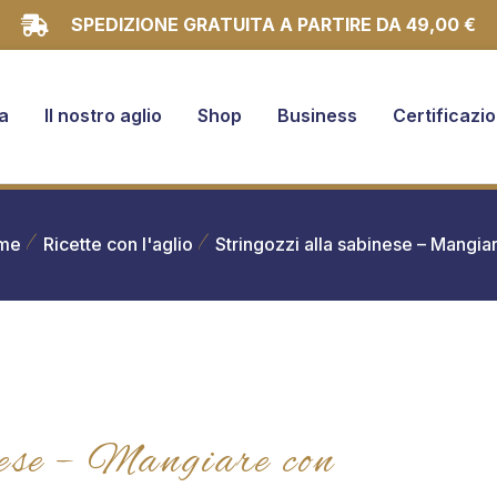
SPEDIZIONE GRATUITA A PARTIRE DA 49,00 €
a
Il nostro aglio
Shop
Business
Certificazio
me
Ricette con l'aglio
Stringozzi alla sabinese – Mangi
nese – Mangiare con