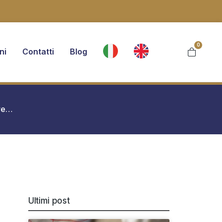
0
ni
Contatti
Blog
are…
Ultimi post