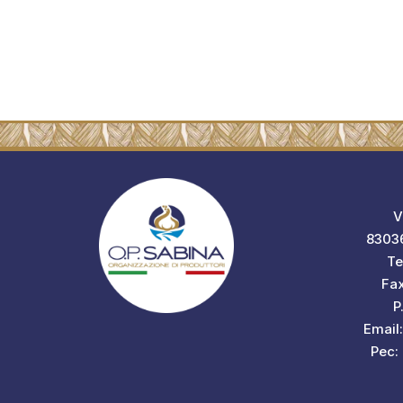
V
83036
Te
Fa
P
Email
Pec: