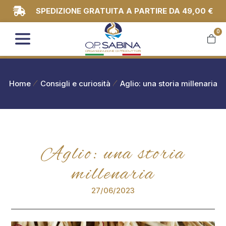
SPEDIZIONE GRATUITA A PARTIRE DA 49,00 €
0
You are here:
Home
Consigli e curiosità
Aglio: una storia millenaria
Aglio: una storia
millenaria
27/06/2023