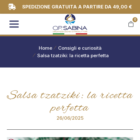
SPEDIZIONE GRATUITA A PARTIRE DA 49,00 €
0
You are here:
Home
Consigli e curiosità
Salsa tzatziki: la ricetta perfetta
Salsa tzatziki: la ricetta
perfetta
26/06/2025