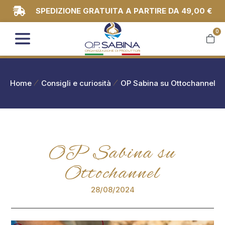
SPEDIZIONE GRATUITA A PARTIRE DA 49,00 €
0
You are here:
Home
Consigli e curiosità
OP Sabina su Ottochannel
OP Sabina su
Ottochannel
28/08/2024