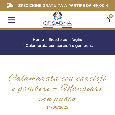
SPEDIZIONE GRATUITA A PARTIRE DA 49,00 €
0
You are here:
Home
Ricette con l'aglio
Calamarata con carciofi e gamberi…
Calamarata con carciofi
e gamberi – Mangiare
con gusto
14/06/2023