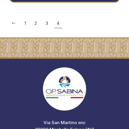
1
2
3
4
Via San Martino snc