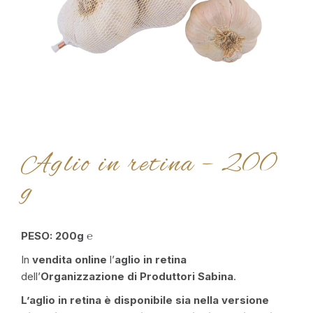
Aglio in retina – 200
g
PESO: 200g ℮
In
vendita online
l’
aglio in retina
dell’
Organizzazione di Produttori Sabina
.
L’aglio in retina è disponibile sia nella versione